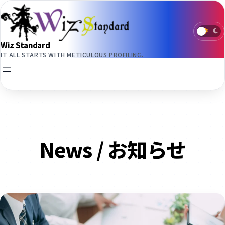
内
容
を
ス
Wiz Standard
キ
IT ALL STARTS WITH METICULOUS PROFILING.
ッ
プ
News / お知らせ